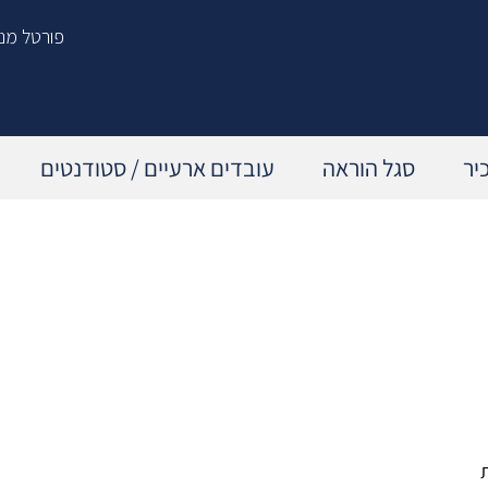
פורטל מנ
יר
סגל הוראה
עובדים ארעיים / סטודנטים
תכנית הדרכה שנתית
הפסקת עבודה ביוזמת העובד/ת
עדכון מקצועי – מהנדסים 21'
הפסקת עבודה ביוזמת המעסיק
קורסים וסדנאות
לאחר סיום העסקה
פיתוח מנהלים