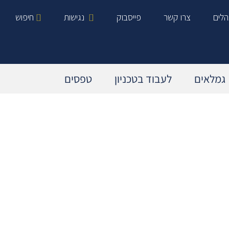
הלים
צרו קשר
פייסבוק
נגישות
חיפוש
גמלאים
לעבוד בטכניון
טפסים
מידע כללי בנושא פנסיה
עובדים המבוטחים בפנסיה תקציבית
עובדים המבוטחים בפנסיה צוברת
פדיון מחלה וחופשה
אנשי קשר רלוונטיים