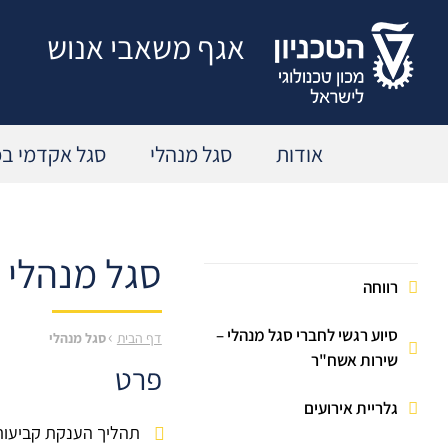
דלג לתוכן
דלג לאזור חיפוש
דלג לתפריט תחתון
דלג לתפריט נגישות
אגף משאבי אנוש
אודות
סגל מנהלי
סגל אקדמי בכ
סגל מנהלי
תהליך הענקת קביעות
פורטל הנוכחות
רווחה
קידום עובדים
זכאות לחופשה ומחלה
גמול השתלמות
סיוע רגשי לחברי סגל מנהלי –
לוח חופשות
›
דף הבית
סגל מנהלי
שירות אשח"ר
פרט
חופשת לידה
סדרי עבודה
גלריית אירועים
חופשה ללא תשלום
תאונות עבודה
תהליך הענקת קביעות