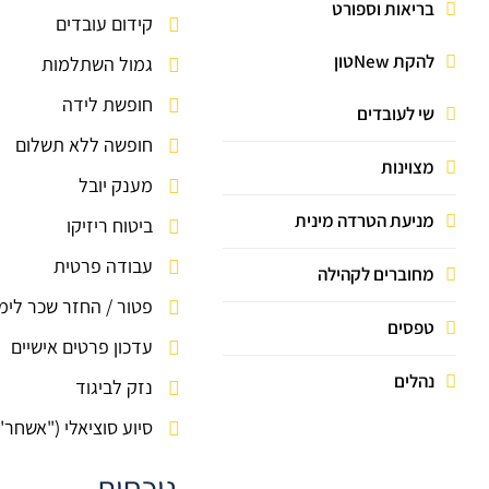
מענק יובל
קרן ימי מחלה
בריאות וספורט
קידום עובדים
ביטוח ריזיקו
מילואים
להקת Newטון
גמול השתלמות
החזרי רישוי וביטוח
חופשת לידה
שי לעובדים
עבודה פרטית
חופשה ללא תשלום
מצוינות
פטור / החזר שכר לימוד
מענק יובל
עדכון פרטים אישיים
מניעת הטרדה מינית
ביטוח ריזיקו
נזק לביגוד
עבודה פרטית
מחוברים לקהילה
ביטוח בריאות קולקטיבי
פטור / החזר שכר לימ
טפסים
עדכון פרטים אישיים
נהלים
נזק לביגוד
סיוע סוציאלי ("אשחר"
נוכחות