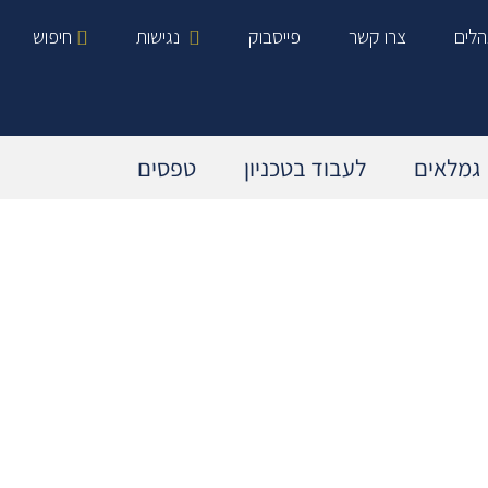
הלים
צרו קשר
פייסבוק
נגישות
חיפוש
גמלאים
לעבוד בטכניון
טפסים
מידע כללי בנושא פנסיה
עובדים המבוטחים בפנסיה תקציבית
עובדים המבוטחים בפנסיה צוברת
פדיון מחלה וחופשה
אנשי קשר רלוונטיים