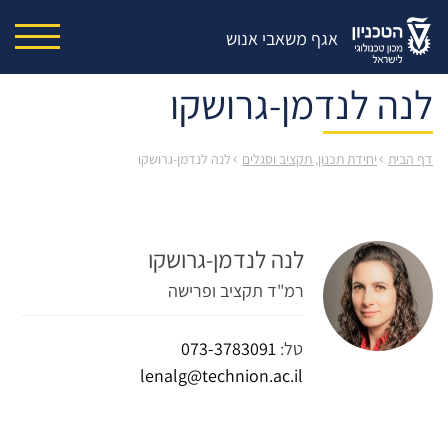
אגף משאבי אנוש
לנה לנדמן-גרושקו
›
›
דף הבית
יחידת תכנון, תקציב וסגלים
לנה לנדמן-גרושקו
לנה לנדמן-גרושקו
רמ"ד תקציב ופרישה
טל:
073-3783091
lenalg@technion.ac.il