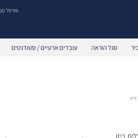
פורטל מנ
יר
סגל הוראה
עובדים ארעיים / סטודנטים
תכנית הדרכה שנתית
הפסקת עבודה ביוזמת העובד/ת
עדכון מקצועי – מהנדסים 21'
הפסקת עבודה ביוזמת המעסיק
ביזן
קורסים וסדנאות
לאחר סיום העסקה
פיתוח מנהלים
לית ביזן