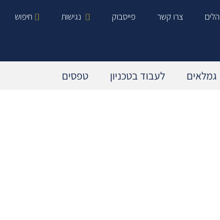
הלים
צרו קשר
פייסבוק
נגישות
חיפוש
גמלאים
לעבוד בטכניון
טפסים
מידע כללי בנושא פנסיה
עובדים המבוטחים בפנסיה תקציבית
עובדים המבוטחים בפנסיה צוברת
פדיון מחלה וחופשה
אנשי קשר רלוונטיים