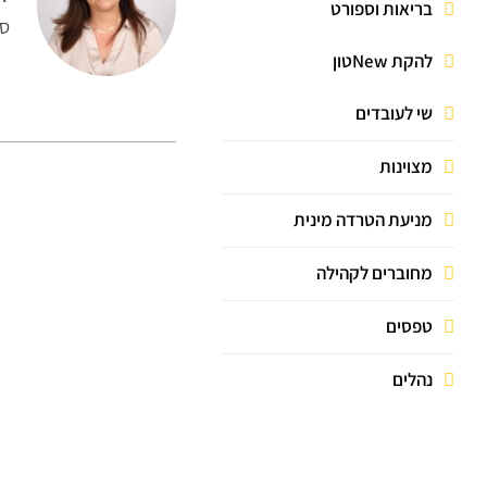
מענק יובל
קרן ימי מחלה
בריאות וספורט
סמ
ביטוח ריזיקו
מילואים
להקת Newטון
החזרי רישוי וביטוח
שי לעובדים
עבודה פרטית
מצוינות
פטור / החזר שכר לימוד
עדכון פרטים אישיים
מניעת הטרדה מינית
נזק לביגוד
מחוברים לקהילה
ביטוח בריאות קולקטיבי
טפסים
נהלים