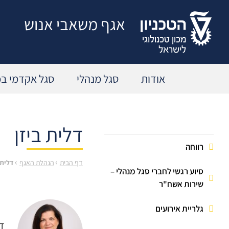
דלג לתוכן
דלג לאזור חיפוש
דלג לתפריט תחתון
דלג לתפריט נגישות
אגף משאבי אנוש
אודות
סגל מנהלי
סגל אקדמי בכ
דלית ביזן
תהליך הענקת קביעות
פורטל הנוכחות
רווחה
קידום עובדים
זכאות לחופשה ומחלה
›
›
דף הבית
הנהלת האגף
דלית 
גמול השתלמות
סיוע רגשי לחברי סגל מנהלי –
לוח חופשות
שירות אשח"ר
חופשת לידה
סדרי עבודה
גלריית אירועים
חופשה ללא תשלום
תאונות עבודה
ד