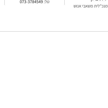
טל:
073-3784549
נכ"לית משאבי אנוש