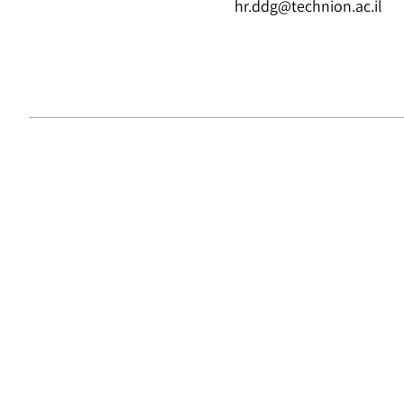
hr.ddg@technion.ac.il