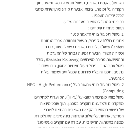
תשתית), הקמת תשתיות, תפעול ותמיכה במשתמשים, תוך
הקפדה על זמינות, יציבות, אבטחת מידע ומתן שירות מיטבי
לכלל יחידות הטכניון.
כפיפות: סמנכ"ל מחשוב ומערכות מידע.
תחומי אחריות עיקריים :
1. ניהול ותפעול צוותי הדאטה סנטר
אחריות כוללת על ניהול, תפעול ותחזוקת מרכז הנתונים
(Data Center) , לרבות תשתיות חשמל, מיזוג, כוח גיבוי
וכשירות הציוד. הבטחת זמינות גבוהה של המערכות
והתאוששות מהירה מאירועים (Disaster Recovery) , כולל
ניהול אתר הגיבוי. ניהול וייעול תשתיות אחסון, גיבוי ושחזור
נתונים. תכנון והובלת שדרוגים טכנולוגיים ושיפור יעילות
אנרגטית.
2. ניהול ותפעול צוותי מחשוב העל (HPC – High-Performance
Computing)
ניהול צוותי מערכות חישוב- על (HPC)), המיועדות למחקרים
מתקדמים ולמדענים וחוקרים בטכניון, תוך אופטימיזציה
של ביצועי המחשוב והקצאת משאבים בהתאם לצורכי
המחקר. אחריות על שילוב פתרונות בינה מלאכותית ולמידת
מכונה בתשתיות החישוביות, עבודה עם חוקרים ואנשי סגל