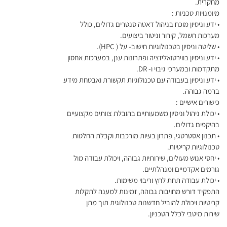
מחקרית.
מיומנויות טכניות :
• ידע וניסיון מוכח בניהול דאטה סנטרים גדולים, כולל
מערכות חשמל, קירור וניטור ביצועים.
• שליטה וניסיון בטכנולוגיות חישוב- על ( HPC).
• ידע וניסיון בווירטואליזציה ופתרונות ענן, במערכות אחסון
מתקדמות ובמערכי גיבוי ו- DR.
• ידע וניסיון בעבודה עם טכנולוגיות תקשורת ואבטחת מידע
ברמה גבוהה.
כישורים אישיים :
• יכולת ניהול וניסיון משמעותיים בהובלת צוותים מקצועיים
בהיקפים גדולים.
• תכנון אסטרטגי, פתרון בעיות מורכבות וקבלת החלטות
טכנולוגיות קריטיות.
• יחסי אנוש מעולים, שירותיות גבוהה, ויכולת עבודה מול
גורמים אקדמיים ומנהלתיים.
• יכולת עבודה תחת לחץ וריבוי משימות.
התפקיד דורש מחויבות גבוהה, זמינות למענה לתקלות
קריטיות ויכולת להוביל חדשנות טכנולוגית תוך מתן
שירות מיטבי לכלל הטכניון.