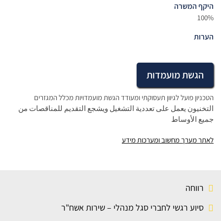
היקף המשרה
100%
הערות
הגשת מועמדות
הטכניון פועל לגיוון תעסוקתי ומעודד הגשת מועמדויות מכלל המגזרים
التخنيون يعمل على تعددية التشغيل ويشجع التقديم للمناقصات من
جميع الأوساط
לאתר מערך מחשוב ומערכות מידע
רווחה
סיוע רגשי לחברי סגל מנהלי – שירות אשח"ר