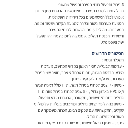
6.ניהול ותפעול צוותי תמיכה ותפעול מחשובי
הובלה וניהול מרכז תמיכה במשתמשים והבטחת מתן שירות
איכותי לכלל המשתמשים בכל היחידות והפקולטות.
הטמעת מערכות ניטור ובקרה למניעת תקלות ושיפור זמינות
המערכות. ניהול ידע ומתן הכשרות לצוותי התמיכה
והשירות. הכנסת תהליכי אוטומציה לתמיכה מהירה ותפעול
יעיל ואופטימלי.
הכישורים הדרושים
השכלה וניסיון:
• עדיפות לבעל/ת תואר ראשון במדעי המחשב, מערכות
מידע, הנדסת תוכנה, תחום טכנולוגי אחר, תואר שני בניהול
מערכות מידע/מנהל עסקים- יתרון.
• ניסיון - 7 שנים לפחות בניהול תשתיות IT כולל דאטה סנטר
ו/או HPC בארגון גדול , ו- 5 שנים לפחות בניהול צוותים IT
גדולים בתחומי תשתיות, תקשורת, אבטחת מידע ותפעול.
• ניסיון בניהול פרויקטים גדולים ומורכבים בעלויות של מיליוני
שקלים, התקשרויות עם ספקים רבים, הכרות מעמיקה עם
השוק והטכנולוגיות הנ"ל.
• יתרון - ניסיון בניהול תשתיות מחשוב בסביבה אקדמית או