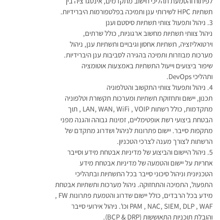
לפיתוח והטמעת תהליכי חישוב מתקדמים, אינטגרציה בין
תשתיות HPC לשירותי ענן ותמיכה בפלטפורמות היברידיות.
3. ניהול ותפעול צוותי תשתיות סיסטם וענן
ניהול צוותי תשתיות מחשוב ארגוניות, כולל שרתים,
וירטואליזציה, תשתיות אחסון וגיבויים ותשתיות ענן, ניהול
מערכות מבוזרות ותמיכה בהגירה לסביבות ענן היברידיות.
שיפור ביצועים וייעול התשתיות באמצעות אוטומציה
ותהליכי DevOps.
4. ניהול ותפעול צוותי התקשוב והטלפוניה
תכנון, יישום ותחזוקת תשתיות ומערכות תקשורת וטלפוניה
מתקדמות, כולל רשתות LAN, WAN, WiFi , VOIP , תוך
הבטחת ביצועי רשת אופטימליים, זמינות גבוהה והגנה מפני
מתקפות סייבר. יישום פתרונות לניהול ושדרוג מתקדם של
הרשתות לצורך מענה לצרכי הטכניון.
5. ניהול היישום והביצוע של מדיניות אבטחת מידע וסייבר
אחריות על יישום והטמעה של מדיניות אבטחת מידע
הטכניונית וניהול סיכוני סייבר בכל התשתיות ובתהליכי
התפעול, התמיכה והתחזוקה. ניהול מערכות ותשתיות אבטחת
מידע בכל הרבדים, כולל יישום שדרוג והטמעת פתרונות FW ,
PAM , NAC, SIEM, DLP , WAF וכו'. ניהול אירועי סייבר
והובלת תוכניות התאוששות (BCP & DRP).