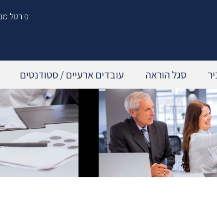
פורטל מנ
יר
סגל הוראה
עובדים ארעיים / סטודנטים
תכנית הדרכה שנתית
הפסקת עבודה ביוזמת העובד/ת
עדכון מקצועי – מהנדסים 21'
הפסקת עבודה ביוזמת המעסיק
קורסים וסדנאות
לאחר סיום העסקה
פיתוח מנהלים