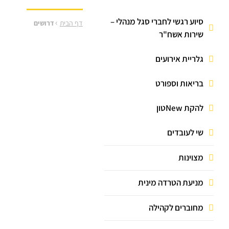
מענק יובל
קרן ימי מחלה
ביטוח ריזיקו
מילואים
סיוע רגשי לחברי סגל מנהלי –
›
דף הבית
דרושים
שירות אשח"ר
החזרי רישוי וביטוח
גלריית אירועים
עבודה פרטית
פטור / החזר שכר לימוד
בריאות וספורט
עדכון פרטים אישיים
להקת Newטון
נזק לביגוד
שי לעובדים
ביטוח בריאות קולקטיבי
מצוינות
מניעת הטרדה מינית
מחוברים לקהילה