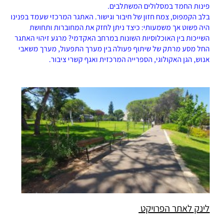
פינות החמד במסלולים המשתלבים.
בלב הקמפוס, צמח חזון של חיבור וגישור. האתגר המרכזי שעמד בפנינו
היה פשוט אך משמעותי: כיצד ניתן לחזק את המחוברות ותחושת
השייכות בין האוכלוסיות השונות במרחב האקדמי? מרגע זיהוי האתגר
החל מסע מרתק של שיתוף פעולה בין מערך התפעול, מערך משאבי
אנוש, הגן האקולוגי, הספרייה המרכזית ואגף קשרי ציבור.
לינק לאתר הפרויקט