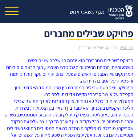
אגף משאבי אנוש
פרויקט שבילים מחברים
›
דף הבית
פרויקט שבילים מחברים
פרויקט "שבילים מחברים" הוא יוזמה המשלבת שני היבטים
משמעותיים: הנצחת ההיסטוריה של מבני הטכניון, תוך הבאת סיפוריהם
המרתקים של המבנים והאישים שפעלו בהם וקידום עקרונות הקיימות
והשמירה על הסביבה הירוקה.
הפרויקט יוצר רשת שבילים המחברת בין מבני המוסד האקדמי, תוך
הקפדה על עיצוב סביבתי מקיים וידידותי לסביבה.
המסלול הייחודי כולל 40 נקודות ציון הפזורות לאורך חמישה שבילי
הליכה היקפיים בטכניון. הוא עובר בין השאר בגן האקולוגי, בשדרת
הנובליסטים, באובליסק, בפארק קיסלק ובפינות טבע, מונומנטים, גשרים
ומבנים היסטוריים. בכל נקודת ציון לאורך הדרך ניצב שלט עם ברקוד
שסריקתו מובילה לאפליקציה המדריכה את המסיירים בתוואי השבילים
ומסייעת להם בניווט. האפליקציה מכילה שפע מידע על האתרים ועל