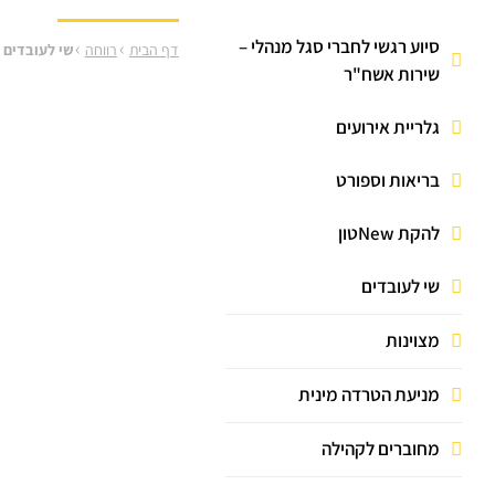
מענק יובל
קרן ימי מחלה
ביטוח ריזיקו
מילואים
סיוע רגשי לחברי סגל מנהלי –
›
›
דף הבית
רווחה
שי לעובדים
שירות אשח"ר
החזרי רישוי וביטוח
גלריית אירועים
עבודה פרטית
פטור / החזר שכר לימוד
בריאות וספורט
עדכון פרטים אישיים
להקת Newטון
נזק לביגוד
שי לעובדים
ביטוח בריאות קולקטיבי
מצוינות
מניעת הטרדה מינית
מחוברים לקהילה