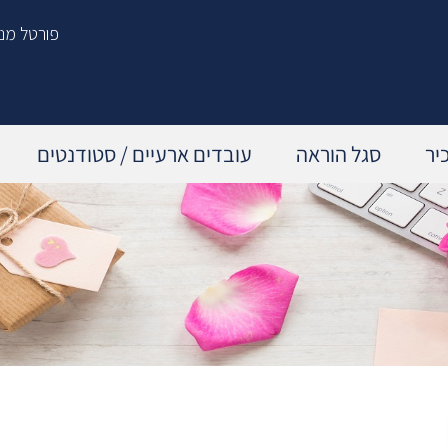
פורטל מנ
יר
סגל הוראה
עובדים ארעיים / סטודנטים
תכנית הדרכה שנתית
הפסקת עבודה ביוזמת העובד/ת
עדכון מקצועי – מהנדסים 21'
הפסקת עבודה ביוזמת המעסיק
קורסים וסדנאות
לאחר סיום העסקה
פיתוח מנהלים