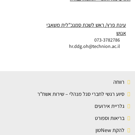
עינת פרץ
ראש לשכת סמנכ"לית משאבי
אנוש
073-3782786
hr.ddg.oh@technion.ac.il
רווחה
סיוע רגשי לחברי סגל מנהלי – שירות אשח"ר
גלריית אירועים
בריאות וספורט
להקת Newטון