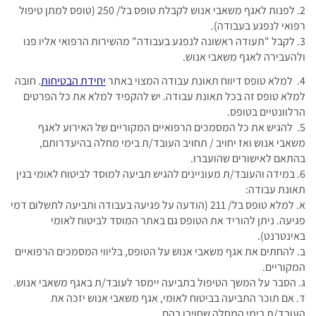
2. לפנות לאגף משאבי אנוש לקבלת טופס בל/ 250 (טופס למתן טיפול
רפואי לנפגע בעבודה).
3. לקבל "תעודה ראשונה לנפגע בעבודה" מהשירות הרפואי אליו פנו
ולהעבירה לאגף משאבי אנוש.
4. למלא טופס דיווח תאונת עבודה המצוי באתר
יחידת הבטיחות
. חובה
למלא טופס זה בכל תאונת עבודה. יש להקפיד למלא את כל הפרטים
הרלוונטיים בטופס.
5. להגיש את כל המסמכים הרפואיים המקוריים של האירוע לאגף
משאבי אנוש ואז יחויב / תחויב העובד/ת בימי מחלה בהיעדרותם,
בהתאם לאישורים שהועברו.
6. במידה והעובד/ת מעוניינים להגיש תביעה למוסד לביטוח לאומי בגין
תאונת עבודה:
א. למלא טופס בל/ 211 (הודעה על פגיעה בעבודה ותביעה לתשלום דמי
פגיעה. ניתן להוריד את הטופס גם באתר המוסד לביטוח לאומי
באינטרנט).
ב. להחתים את אגף משאבי אנוש על הטופס, בליווי המסמכים הרפואיים
המקוריים.
ג. הסבר על המשך הטיפול בתביעה יימסר לעובד/ת באגף משאבי אנוש.
ד. אם תוכר התביעה בביטוח לאומי, אגף משאבי אנוש יזכה את
העובד/ת בימי המחלה שחויבו בהם.