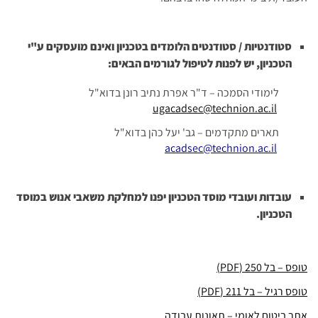
סטודנטיות / סטודנטים הלומדים בטכניון ואינם מועסקים ע"י
הטכניון, יש לפנות לטיפול לגורמים הבאים:
לימודי הסמכה – ד"ר אפרת נתיב רונן בדוא"ל
ugacadsec@technion.ac.il
תארים מתקדמים – גב' יעל כהן בדוא"ל
acadsec@technion.ac.il
עובדות ועובדי מוסד הטכניון יפנו למחלקת משאבי אנוש במוסד
הטכניון.
טופס – בל 250 (PDF)
טופס רגיל – בל 211 (PDF)
אתר ביטוח לאומי – תאונות עבודה