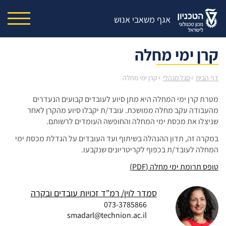
אגף משאבי אנוש
קרן ימי מחלה
›
›
דף הבית
סגל מנהלי
קרן ימי מחלה
מטרת קרן ימי המחלה היא מתן סיוע לעובדים קבועים הנעדרים
מהעבודה עקב מחלה ממושכת. עובד/ת יקבלו סיוע מהקרן לאחר
שניצלו את מכסת ימי המחלה והחופשה העומדים לרשותם.
במקרה זה, תדון ההנהלה בשיתוף ועד העובדים על הגדלת מכסת ימי
המחלה לעובד/ת בכפוף לקריטריונים שנקבעו.
טופס תרומת ימי מחלה (PDF)
סמדר לוין
רמ"ד זכויות עובדים ובקרה
073-3785866
smadarl@technion.ac.il