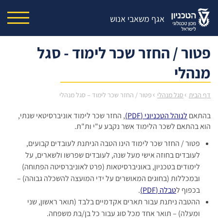
אגף משאבי אנוש
פטור / החזר שכר לימוד - סגל
מנהלי
›
›
דף הבית
סגל מנהלי
פטור / החזר שכר לימוד – סגל מנהלי
בהתאם
לנוהל הטכניוני (PDF)
, החזר שכר לימוד אוניברסיטאי שנתי,
הוא בהתאם לשכר הלימוד אשר נקבע ע"י ות"ת.
פטור / החזר שכר לימוד הינו הטבה הניתנת לעובדים קבועים,
לעובדים בחוזה אישי מעל שנה, לעובדים שפרשו ולשארים, על
לימודים בטכניון, באוניברסיטאות (פרט לאוניברסיטה הפתוחה)
ובמכללות (בחוגים המאושרים על ידי המועצה להשכלה גבוהה) –
בכפוף ל
טבלה (PDF)
.
ההטבה ניתנת עבור תארים אקדמיים בלבד (תואר ראשון, שני
ומעלה) – תואר אחד מכל סוג עבור כל בן/בת משפחה.