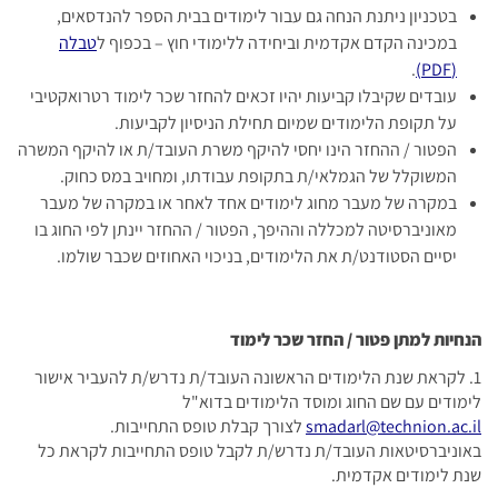
בטכניון ניתנת הנחה גם עבור לימודים בבית הספר להנדסאים,
במכינה הקדם אקדמית וביחידה ללימודי חוץ – בכפוף ל
טבלה
.
(PDF)
עובדים שקיבלו קביעות יהיו זכאים להחזר שכר לימוד רטרואקטיבי
על תקופת הלימודים שמיום תחילת הניסיון לקביעות.
הפטור / ההחזר הינו יחסי להיקף משרת העובד/ת או להיקף המשרה
המשוקלל של הגמלאי/ת בתקופת עבודתו, ומחויב במס כחוק.
במקרה של מעבר מחוג לימודים אחד לאחר או במקרה של מעבר
מאוניברסיטה למכללה וההיפך, הפטור / ההחזר יינתן לפי החוג בו
יסיים הסטודנט/ת את הלימודים, בניכוי האחוזים שכבר שולמו.
הנחיות למתן פטור / החזר שכר לימוד
1. לקראת שנת הלימודים הראשונה העובד/ת נדרש/ת להעביר אישור
לימודים עם שם החוג ומוסד הלימודים בדוא"ל
smadarl@technion.ac.il
לצורך קבלת טופס התחייבות.
באוניברסיטאות העובד/ת נדרש/ת לקבל טופס התחייבות לקראת כל
שנת לימודים אקדמית.