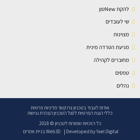
להקת Newטון
שי לעובדים
מצוינות
מניעת הטרדה מינית
מחוברים לקהילה
טפסים
נהלים
אודות
לעבוד בטכניון
צרו קשר
מדיניות פרטיות
כללי הגנת הפרטיות לסגל הטכניון
הצהרת נגישות
כל הזכויות שמורות לטכניון © 2018
Web3D בניית אתרים
Developed by Yael Digital