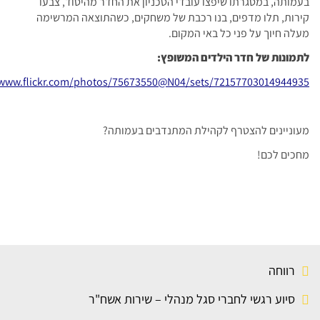
בעמותה, במסגרתו שיפצו עובדי הטכניון את החדר מהיסוד, צבעו
קירות, תלו מדפים, בנו רכבת של משחקים, כשהתוצאה המרשימה
מעלה חיוך על פני כל באי המקום.
לתמונות של חדר הילדים המשופץ:
/www.flickr.com/photos/75673550@N04/sets/72157703014944935/
מעוניינים להצטרף לקהילת המתנדבים בעמותה?
מחכים לכם!
רווחה
סיוע רגשי לחברי סגל מנהלי – שירות אשח"ר