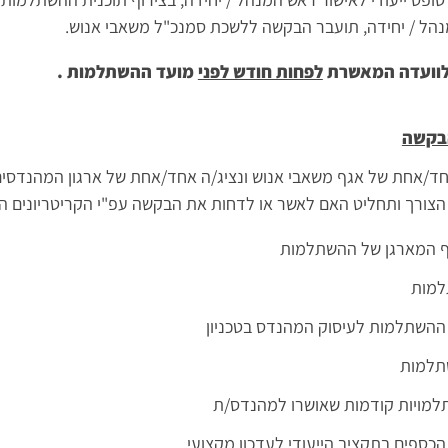
הל / יחידה, תועבר הבקשה ללשכת סמנכ"ל משאבי אנוש.
לוועדה המאשרת
לפחות חודש לפני
מועד ההשתלמות .
הבקשה
 אחד/אחת של אגף משאבי אנוש ונציג/ה אחד/אחת של ארגון המהנדסים
הצורך ותחליט האם לאשר או לדחות את הבקשה עפ"י הקריטריונים ה
וף המארגן של ההשתלמות
למות
 ההשתלמות לעיסוק המהנדס בטכניון
תלמות
למויות קודמות שאושרו למהנדס/ת
הכספים בתקציב הייעודי לעדכון מקצועי