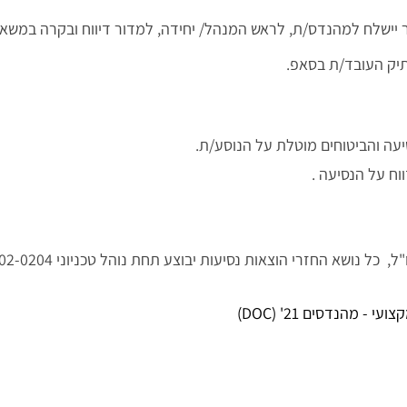
 יישלח למהנדס/ת, לראש המנהל/ יחידה, למדור דיווח ובקרה במשאב
יק העובד/ת בסאפ.
יעה והביטוחים מוטלת על הנוסע/ת.
וח על הנסיעה .
 הוצאות נסיעות יבוצע תחת נוהל טכניוני 02-0204 (נסיעות לחו"ל בתפקיד / השתלמות של עובדי טכניון).
- מהנדסים 21' (DOC)