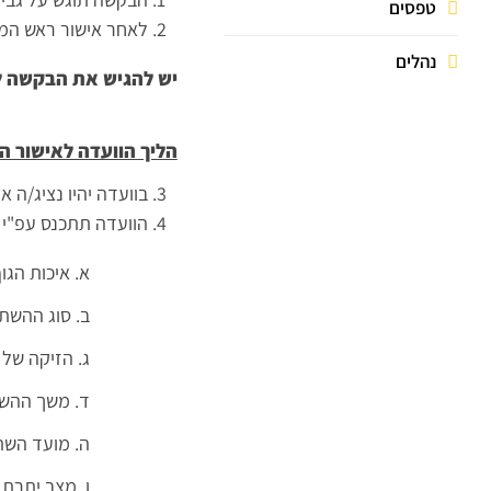
טפסים
לאחר אישור ראש המנ
נהלים
יש להגיש את הבקשה 
הליך הוועדה לאישור 
בוועדה יהיו נציג/ה
הוועדה תתכנס עפ"י 
א. איכות הג
ב. סוג ההשת
ג. הזיקה של
ד. משך ההש
ה. מועד השת
ו. מצב יתרת 