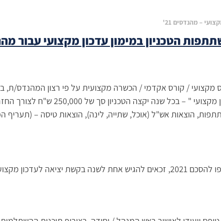
צועי – מהנדסים 21'
פות הטכניון במימון עדכון מקצועי עבור מהנדס
ס מקצועי / קורס אקדמי / הכשרה מקצועית על פי רצון המהנדס/ת, ב
נה יקצה הטכניון סך של 250,000 ש"ח לצורך החזר הוצאות עדכון מקצועי של מהנדסים.
תפות, הוצאות אש"ל (אוכל, שתייה, לינה), הוצאות טיסה – (תעריף המ
תן לצבור רצף של שנה שלא הוגשה בקשה.
ופס ייעודי לאישור ראש המנהל / יחידה, בצירוף תוכנית ההשתלמות