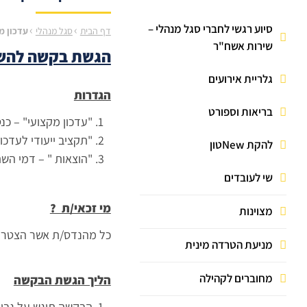
מענק יובל
קרן ימי מחלה
ביטוח ריזיקו
מילואים
סיוע רגשי לחברי סגל מנהלי –
›
›
דף הבית
סגל מנהלי
עדכון מק
שירות אשח"ר
הגשת בקשה להשתת
החזרי רישוי וביטוח
גלריית אירועים
עבודה פרטית
הגדרות
פטור / החזר שכר לימוד
בריאות וספורט
"עדכון מקצועי" – כנ
עדכון פרטים אישיים
"תקציב ייעודי לעדכון מקצועי " – בכל ש
להקת Newטון
נזק לביגוד
"הוצאות " – דמי השת
שי לעובדים
ביטוח בריאות קולקטיבי
מי זכאי/ת ?
מצוינות
כל מהנדס/ת אשר הצטרפו להסכם 2021, זכאים להגיש אחת לשנה בקשת יציאה לעדכון מקצועי. לא ני
מניעת הטרדה מינית
מחוברים לקהילה
הליך הגשת הבקשה
הבקשה תוגש על גבי ט