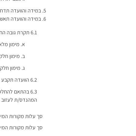
במידה והוועדה תדח
במידה והוועדה תאש
6.1 תקרת גובה החזר הוצאות ההשתלמות למהנדס/ת עפ"י אחת האופציות (מהחזר ההוצאות ינוכו מיסים כחוק) :
א. מימון מלא
ב. מימון חלק
ג. מימון חלק
6.2 הוועדה תקבע את מס' ימי ההשתלמות המאושרים בארץ (שאר הימים יהיו על חשבון ימי חופשה).
6.3 בהתאם להח
המהנדס/ת לעזוב א
סך עלות מקורות המימון מהטכניון (כו
סך עלות מקורות המימון מהטכניון (כו